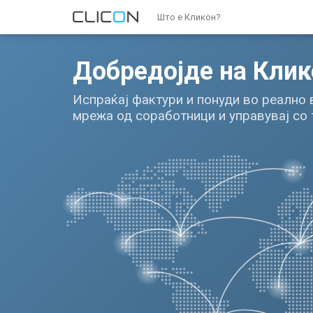
Што е Кликон?
Добредојде на Клик
Испраќај фактури и понуди во реално
мрежа од соработници и управувај со 