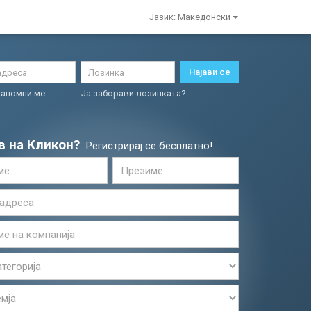
Јазик:
Македонски
Најави се
Запомни ме
Ја заборави лозинката?
в на Кликон?
Регистрирај се бесплатно!