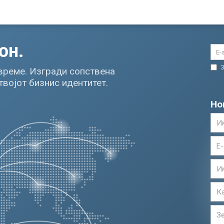
он.
 време. Изгради сопствена
твојот бизнис идентитет.
Но