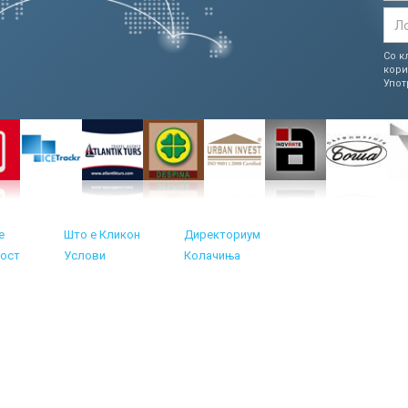
Со к
кор
Упот
е
Што е Кликон
Директориум
ост
Услови
Колачиња