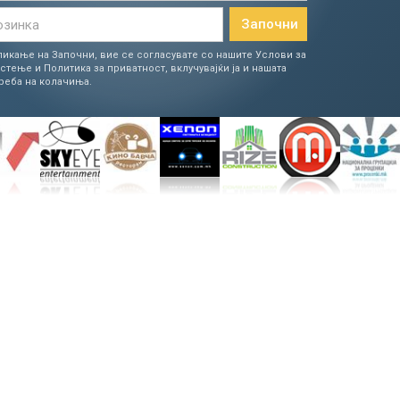
Започни
ликање на Започни, вие се согласувате со нашите
Услови за
истење
и
Политика за приватност
, вклучувајќи ја и нашата
реба на колачиња
.