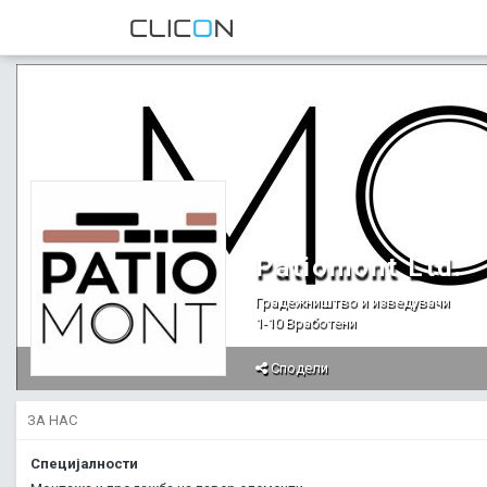
Patiomont Ltd.
Градежништво и изведувачи
1-10 Вработени
Сподели
ЗА НАС
Специјалности