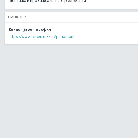
Монтажа и продажба на павер елементи
ЛИНКОВИ
Кликон јавен профил
https://www.clicon.mk/cc/patiomont