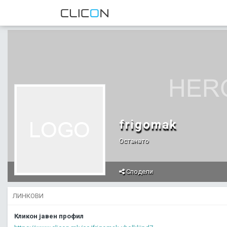
frigomak
Останато
Сподели
ЛИНКОВИ
Кликон јавен профил