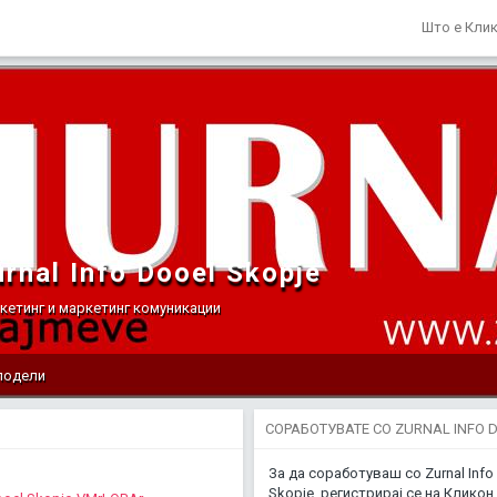
Што е Кли
urnal Info Dooel Skopje
кетинг и маркетинг комуникации
подели
СОРАБОТУВАТЕ СО ZURNAL INFO 
За да соработуваш со Zurnal Info
Skopje, регистрирај се на Кликон