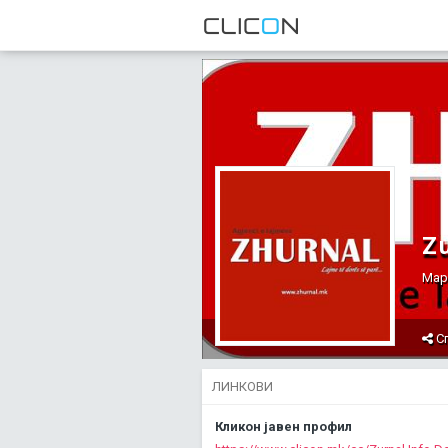
Z
Мар
С
ЛИНКОВИ
Кликон јавен профил