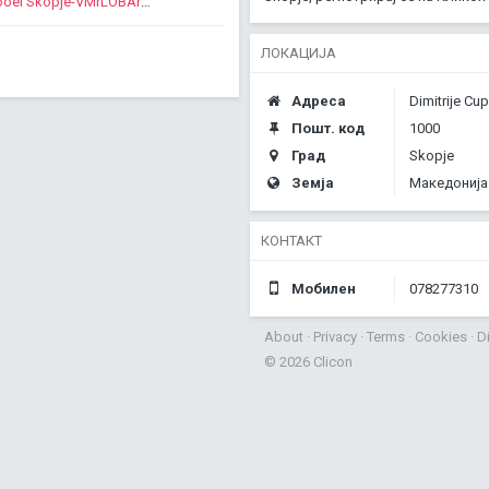
https://www.clicon.mk/cc/Zurnal Info Dooel Skopje-VMrLOBArS1I
ЛОКАЦИЈА
Адреса
Dimitrije Cup
Пошт. код
1000
Град
Skopje
Земја
Македонија
КОНТАКТ
Мобилен
078277310
About
·
Privacy
·
Terms
·
Cookies
·
D
© 2026 Clicon