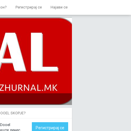
кон?
Регистрирај се
Најави се
DOOEL SKOPJE?
 Dooel
Регистрирај се
 уште денес.