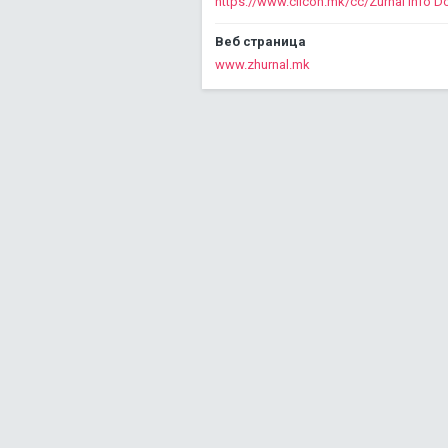
Веб страница
www.zhurnal.mk