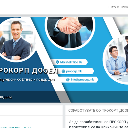
Што е Кли
РОКОРП ДООЕЛ
пјутерски софтвер и поддршка
подели
СОРАБОТУВАТЕ СО ПРОКОРП ДОО
За да соработуваш со ПРОКОРП
регистрирај се на Кликон уште де