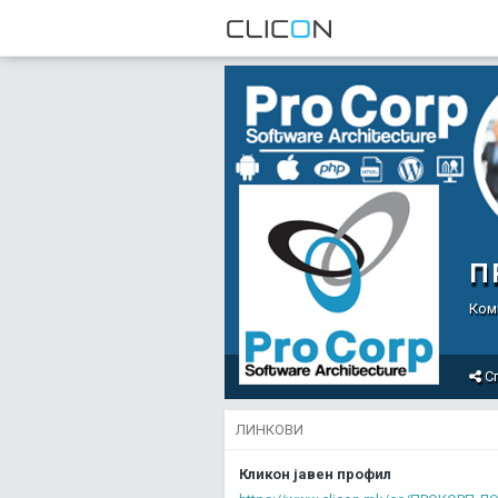
П
Ком
С
ЛИНКОВИ
Кликон јавен профил