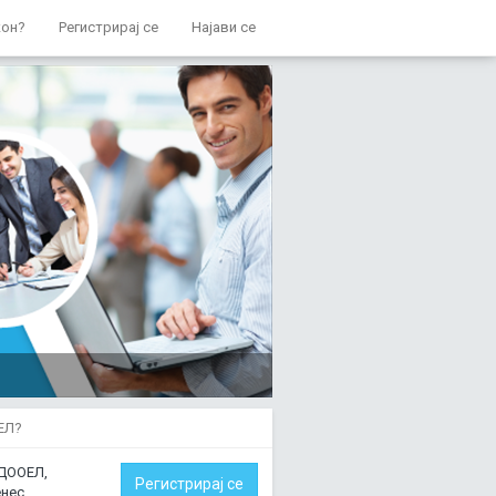
кон?
Регистрирај се
Најави се
ЕЛ?
 ДООЕЛ,
Регистрирај се
нес.