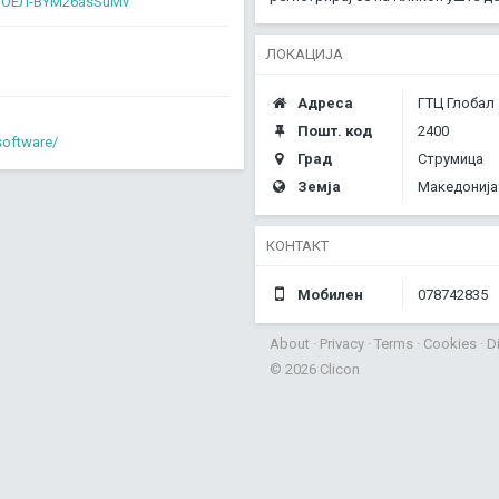
ДООЕЛ-BYM26asSuMv
ЛОКАЦИЈА
Адреса
ГТЦ Глобал
Пошт. код
2400
oftware/
Град
Струмица
Земја
Македонија
КОНТАКТ
Мобилен
078742835
About
·
Privacy
·
Terms
·
Cookies
·
D
© 2026 Clicon