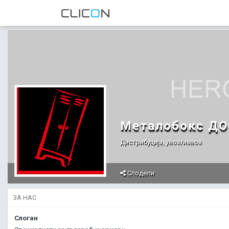
Металобокс ДО
Дистрибуција, увоз/извоз
Сподели
ЗА НАС
Слоган