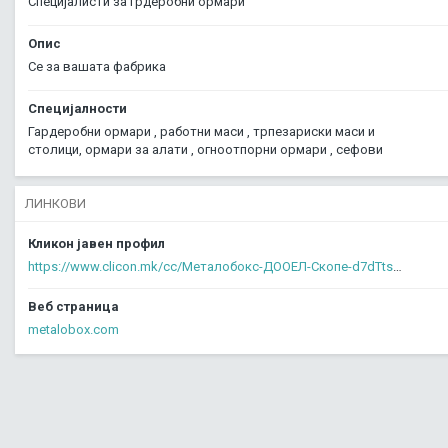
Специјалисти за грдеробни ормари
Опис
Се за вашата фабрика
Специјалности
Гардеробни ормари , работни маси , трпезариски маси и 
столици, ормари за алати , огноотпорни ормари , сефови
ЛИНКОВИ
Кликон јавен профил
https://www.clicon.mk/cc/Металобокс-ДООЕЛ-Скопе-d7dTtswAA0V
Веб страница
metalobox.com